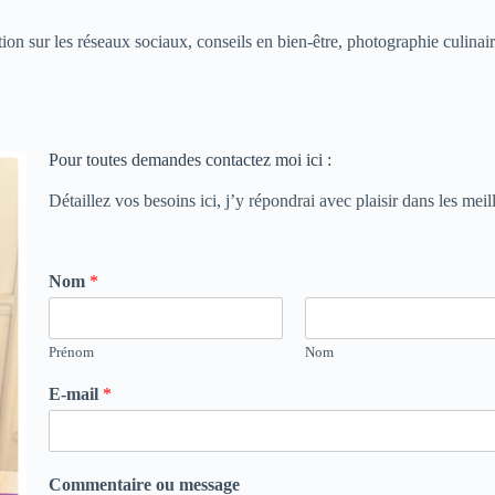
on sur les réseaux sociaux, conseils en bien-être, photographie culinair
Pour toutes demandes contactez moi ici :
Détaillez vos besoins ici, j’y répondrai avec plaisir dans les meil
o
Nom
*
u
C
o
Prénom
Nom
m
m
E-mail
*
e
n
t
a
Commentaire ou message
i